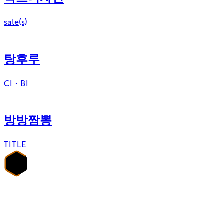
sale(s)
탕후루
CI・BI
방방짬뽕
TITLE