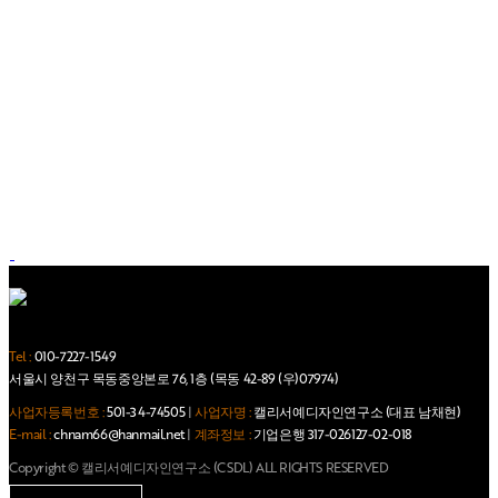
Tel :
010-7227-1549
서울시 양천구 목동중앙본로 76, 1층 (목동 42-89 (우)07974)
사업자등록번호 :
501-34-74505
|
사업자명 :
캘리서예디자인연구소 (대표 남채현)
E-mail :
chnam66@hanmail.net
|
계좌정보 :
기업은행 317-026127-02-018
Copyright © 캘리서예디자인연구소 (CSDL) ALL RIGHTS RESERVED